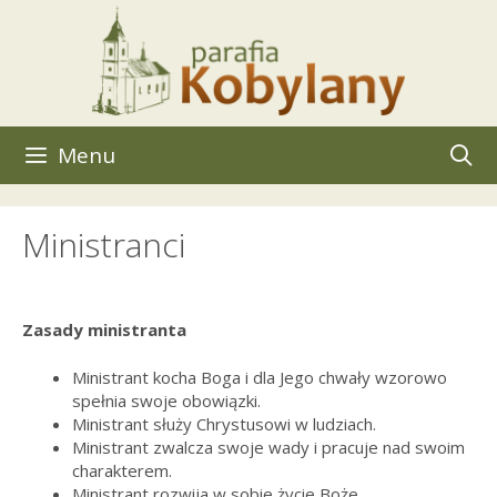
Przeskocz
do
treści
Menu
Ministranci
Zasady ministranta
Ministrant kocha Boga i dla Jego chwały wzorowo
spełnia swoje obowiązki.
Ministrant służy Chrystusowi w ludziach.
Ministrant zwalcza swoje wady i pracuje nad swoim
charakterem.
Ministrant rozwija w sobie życie Boże.